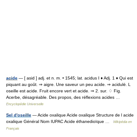
acide
— [ asid ] adj. et n. m. • 1545; lat. acidus I ♦ Adj. 1 ♦ Qui est
piquant au goût. ⇒ aigre. Une saveur un peu acide. ⇒ acidulé. L
oseille est acide. Fruit encore vert et acide. ⇒ 2. sur. ♢ Fig.
Acerbe, désagréable. Des propos, des réflexions acides …
Encyclopédie Universelle
Sel d'oseille
— Acide oxalique Acide oxalique Structure de l acide
oxalique Général Nom IUPAC Acide éthanedioïque …
Wikipédia en
Français