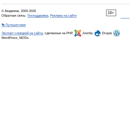
© Академик, 2000-2026
18+
Обратная связь:
Техподдержка
,
Реклама на сайте
👣 Путешествия
Экспорт словарей на сайты
, сделанные на PHP,
Joomla,
Drupal,
WordPress, MODx.