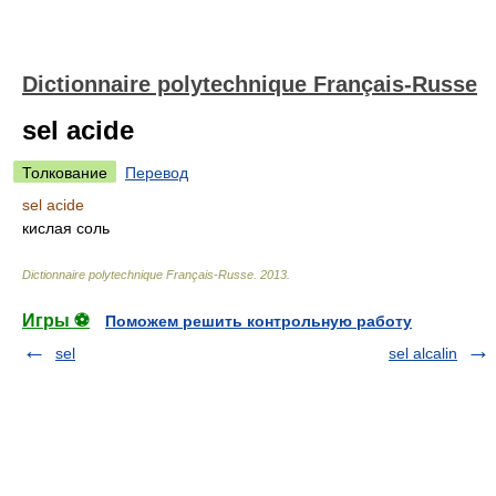
Dictionnaire polytechnique Français-Russe
sel acide
Толкование
Перевод
sel acide
кислая соль
Dictionnaire polytechnique Français-Russe
.
2013
.
Игры ⚽
Поможем решить контрольную работу
sel
sel alcalin